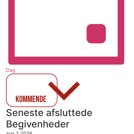
Dag
Vælg
dato.
Kommende
Seneste afsluttede
Begivenheder
aug
2
2026