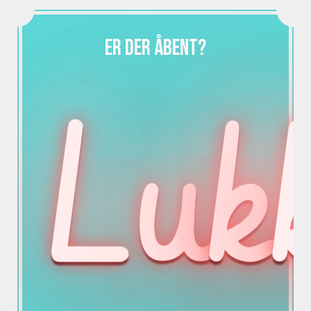
Er der åbent?
Lu
k