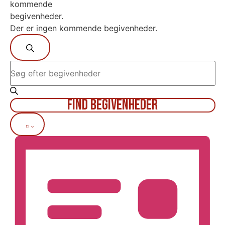
kommende
begivenheder.
Der er ingen kommende begivenheder.
Begivenheder
Søg efter begivenheder
Søgning
Skriv
nøgleord.
og
Søg
efter
visninger
Begivenheder
Find Begivenheder
på
nøgleord.
Navigation
Begivenhed
Liste
Visninger
Navigation