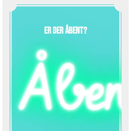
Er der åbent?
Åben