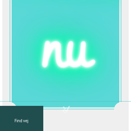
nu
Find vej
Blå
flag