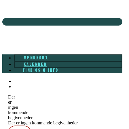
MENUKORT
KALENDER
FIND OS & INFO
Der
er
ingen
kommende
begivenheder.
Der er ingen kommende begivenheder.