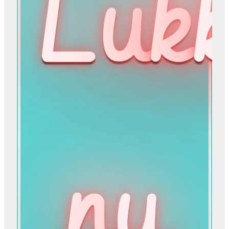
Lu
k
n
u