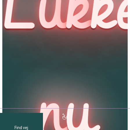
Lu
k
k
n
u
Find vej