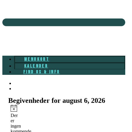
MENUKORT
KALENDER
FIND OS & INFO
Begivenheder for august 6, 2026
Notice
Der
er
ingen
kommende