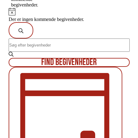
begivenheder.
Notice
Der er ingen kommende begivenheder.
Begivenheder
Søg
efter
begivenheder
Søgning
Skriv
og
nøgleord.
visninger
Søg
efter
Navigation
Find Begivenheder
Begivenheder
på
Begivenhed
nøgleord.
Visninger
Navigation