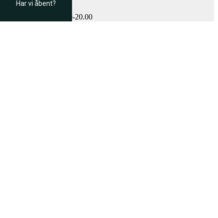
Har vi åbent?
Uge 27-32
alle dage kl. 09.00-20.00
Uge 33-37
Fredag kl. 15.00-18.00
Lørdag kl. 09.00-18.00
Søndag kl. 09.00-18.00
Er der åbent?
Lu
k
ket