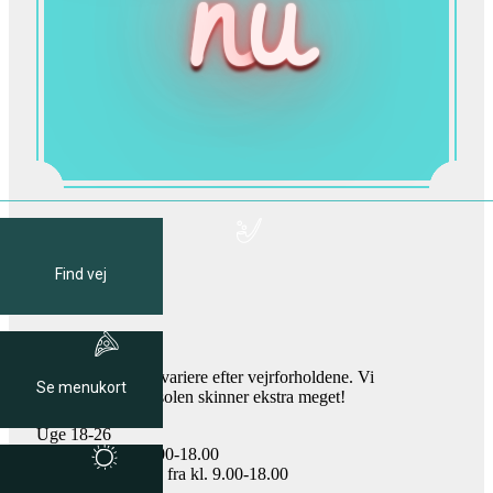
n
u
Blå
flag
Find vej
strand
Åbningstider
Åbningstider kan variere efter vejrforholdene. Vi
Se menukort
åbner ekstra hvis solen skinner ekstra meget!
Uge 18-26
Fredag fra kl. 15.00-18.00
Lørdag og søndag fra kl. 9.00-18.00