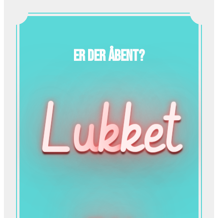
Er der åbent?
Lu
k
ket