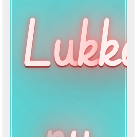
Lu
k
ke